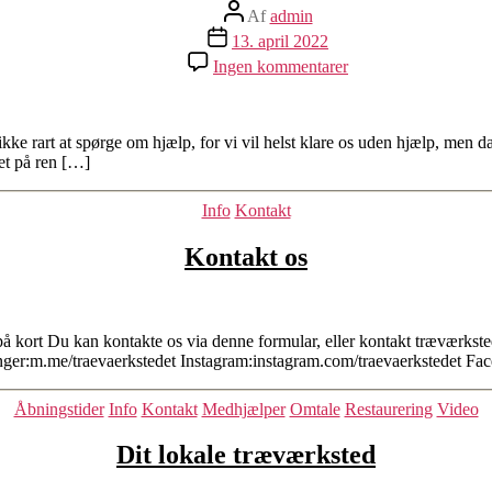
Indlægsforfatter
Af
admin
Indlægsdato
13. april 2022
til
Ingen kommentarer
Da
røg
den
rundsav
e rart at spørge om hjælp, for vi vil helst klare os uden hjælp, men d
et på ren […]
Kategorier
Info
Kontakt
Kontakt os
kort Du kan kontakte os via denne formular, eller kontakt træværksted
er:m.me/traevaerkstedet Instagram:instagram.com/traevaerkstedet Fac
Kategorier
Åbningstider
Info
Kontakt
Medhjælper
Omtale
Restaurering
Video
Dit lokale træværksted