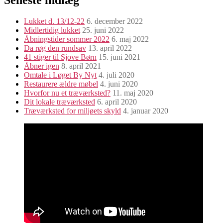
Lukket d. 13/12-22
6. december 2022
Midlertidig lukket
25. juni 2022
Åbningstider sommer 2022
6. maj 2022
Da røg den rundsav
13. april 2022
41 stiger til Sjove Børn
15. juni 2021
Åbner igen
8. april 2021
Omtale i Løget By Nyt
4. juli 2020
Restaurere ældre møbel
4. juni 2020
Hvorfor nu et træværksted?
11. maj 2020
Dit lokale træværksted
6. april 2020
Træværksted for miljøets skyld
4. januar 2020