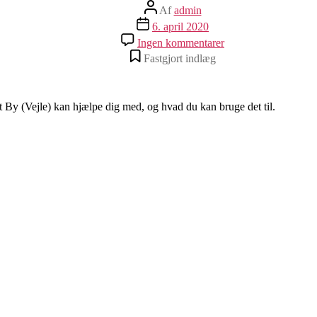
Indlægsforfatter
Af
admin
Indlægsdato
6. april 2020
til
Ingen kommentarer
Dit
Fastgjort indlæg
lokale
træværksted
 By (Vejle) kan hjælpe dig med, og hvad du kan bruge det til.