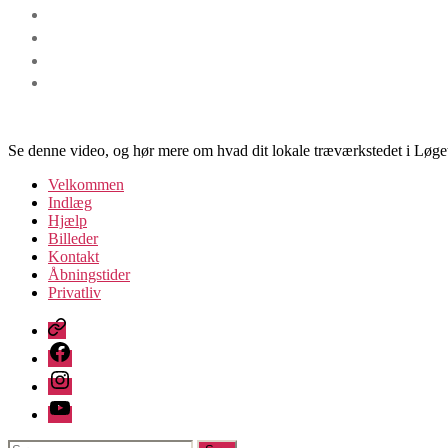
Se denne video, og hør mere om hvad dit lokale træværkstedet i Løget
Velkommen
Indlæg
Hjælp
Billeder
Kontakt
Åbningstider
Privatliv
FB
Messenger
Facebook
Instagram
YouTube
Søg