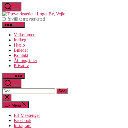
Spring
Søg
til
Træværkstedet
indholdet
i
Et frivilligt træværksted
Løget
Menu
By,
Vejle
Velkommen
Indlæg
Hjælp
Billeder
Kontakt
Åbningstider
Privatliv
Menu
Søg
Søg
efter:
Luk
søgning
Luk Menu
FB Messenger
Facebook
Instagram