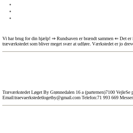
Vi har brug for din hjælp! ⇒ Rundsaven er brændt sammen ⇐ Det er ikk
træværkstedet som bliver meget svær at udføre. Værkstedet er jo drev
Træværkstedet Løget By Grønnedalen 16 a (parternen)7100 VejleSe på 
Email:traevaerkstedetlogetby@gmail.com Telefon:71 993 669 Messeng