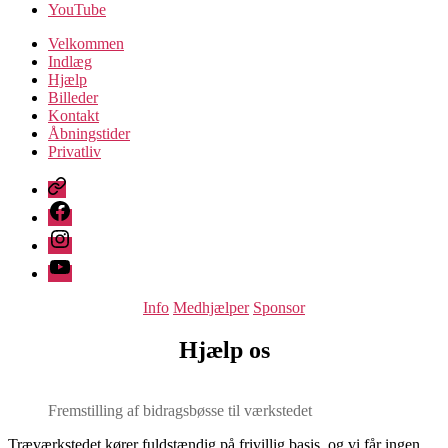
YouTube
Velkommen
Indlæg
Hjælp
Billeder
Kontakt
Åbningstider
Privatliv
FB
Messenger
Facebook
Instagram
YouTube
Kategorier
Info
Medhjælper
Sponsor
Hjælp os
Fremstilling af bidragsbøsse til værkstedet
Træværkstedet kører fuldstændig på frivillig basis, og vi får ingen