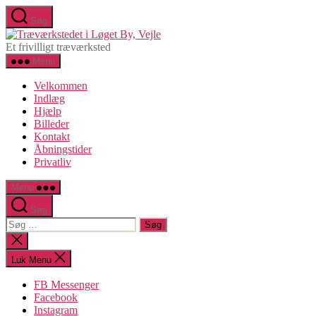
Spring
Søg
til
Træværkstedet
indholdet
i
Et frivilligt træværksted
Løget
Menu
By,
Vejle
Velkommen
Indlæg
Hjælp
Billeder
Kontakt
Åbningstider
Privatliv
Menu
Søg
Søg
efter:
Luk
søgning
Luk Menu
FB Messenger
Facebook
Instagram