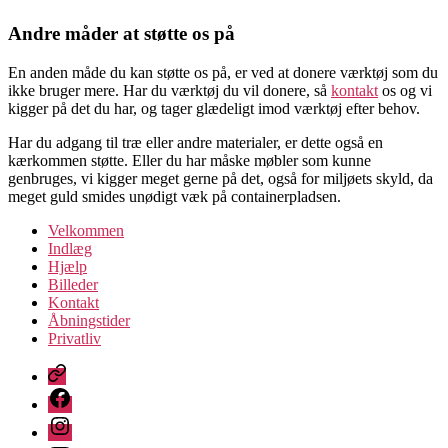
Andre måder at støtte os på
En anden måde du kan støtte os på, er ved at donere værktøj som du
ikke bruger mere. Har du værktøj du vil donere, så
kontakt
os og vi
kigger på det du har, og tager glædeligt imod værktøj efter behov.
Har du adgang til træ eller andre materialer, er dette også en
kærkommen støtte. Eller du har måske møbler som kunne
genbruges, vi kigger meget gerne på det, også for miljøets skyld, da
meget guld smides unødigt væk på containerpladsen.
Velkommen
Indlæg
Hjælp
Billeder
Kontakt
Åbningstider
Privatliv
FB
Messenger
Facebook
Instagram