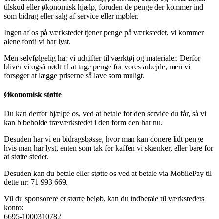
tilskud eller økonomisk hjælp, foruden de penge der kommer ind
som bidrag eller salg af service eller møbler.
Ingen af os på værkstedet tjener penge på værkstedet, vi kommer
alene fordi vi har lyst.
Men selvfølgelig har vi udgifter til værktøj og materialer. Derfor
bliver vi også nødt til at tage penge for vores arbejde, men vi
forsøger at lægge priserne så lave som muligt.
Økonomisk støtte
Du kan derfor hjælpe os, ved at betale for den service du får, så vi
kan bibeholde træværkstedet i den form den har nu.
Desuden har vi en bidragsbøsse, hvor man kan donere lidt penge
hvis man har lyst, enten som tak for kaffen vi skænker, eller bare for
at støtte stedet.
Desuden kan du betale eller støtte os ved at betale via MobilePay til
dette nr: 71 993 669.
Vil du sponsorere et større beløb, kan du indbetale til værkstedets
konto:
6695-1000310782