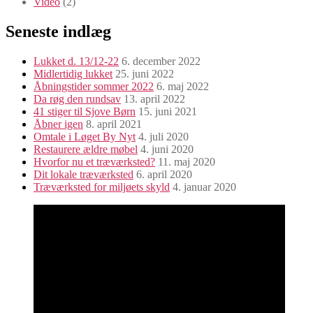
Video
(2)
Seneste indlæg
Lukket d. 13/12-22
6. december 2022
Midlertidig lukket
25. juni 2022
Åbningstider sommer 2022
6. maj 2022
Da røg den rundsav
13. april 2022
41 stiger til Sjove Børn
15. juni 2021
Åbner igen
8. april 2021
Omtale i Løget By Nyt
4. juli 2020
Restaurere ældre møbel
4. juni 2020
Hvorfor nu et træværksted?
11. maj 2020
Dit lokale træværksted
6. april 2020
Træværksted for miljøets skyld
4. januar 2020